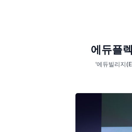
에듀플렉스
'에듀빌리지(E